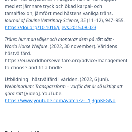
med ett jämnare tryck och ökad karpal- och
tarsalflexion, jämfört med hästens vanliga träns.
Journal of Equine Veterinary Science
,
35
(11–12), 947–955.
https://doi.org/10.1016/j.jevs.2015.08.023
Träns: hur man väljer och monterar dem på rätt sätt -
World Horse Welfare
. (2022, 30 november). Världens
hästvälfärd.
https://eu.worldhorsewelfare.org/advice/management/
to-choose-and-fit-a-bridle
Utbildning i hästvälfärd i världen. (2022, 6 juni).
Webbinarium: Tränspassform – varför det är så viktigt att
göra rätt
[Video]. YouTube.
https://www.youtube.com/watch?v=L1j3gnKFGNo