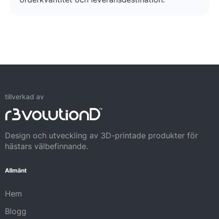
tillverkad av
Design och utveckling av 3D-printade produkter för
hästars välbefinnande.
Allmänt
Hem
Blogg