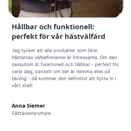
En innovation inom
hästsporten.
En innovation inom ridsporten. Tack vare
tekniken anpassar sig r3vobanD perfekt till
hästens huvud och ger hästen det nödvändiga
utrymmet och komfort under rörelse och
träning.
Helen Langehanenberg
Olympisk dressyrryttare