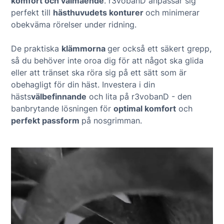
komfort och välmående
. r3vobanD anpassar sig
perfekt till
hästhuvudets konturer
och minimerar
obekväma rörelser under ridning.
De praktiska
klämmorna
ger också ett säkert grepp,
så du behöver inte oroa dig för att något ska glida
eller att tränset ska röra sig på ett sätt som är
obehagligt för din häst. Investera i din
hästs
välbefinnande
och lita på r3vobanD - den
banbrytande lösningen för
optimal komfort
och
perfekt passform
på nosgrimman.