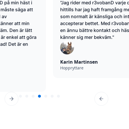
"Jag rider med r3vobanD varje dag och
"
hittills har jag haft framgång med hästar
b
som normalt är känsliga och inte
d
accepterar bettet. Med r3vobanD får jag
en ännu bättre kontakt och hästen
känner sig mer bekväm."
S
T
Karin Martinsen
Hoppryttare
Slide 6 of 9.