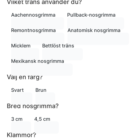
Vilket träns använder du?
Aachennosgrimma
Pullback-nosgrimma
Remontnosgrimma
Anatomisk nosgrimma
Micklem
Bettlöst träns
Mexikansk nosgrimma
Välj en färg?
Svart
Brun
Bred nosgrimma?
3 cm
4,5 cm
Klämmor?