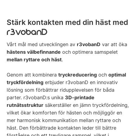
Stärk kontakten med din häst med
r3vobanD
Vårt mål med utvecklingen av
r3vobanD
var att öka
hästens välbefinnande
och optimera samspelet
mellan ryttare och häst
.
Genom att kombinera
tryckreducering
och
optimal
tryckfördelning
erbjuder r3vobanD en innovativ
lösning som förbättrar ridupplevelsen för båda
parter. r3vobanD:s unika
3D-printade
rutnätsstruktur
säkerställer en jämn tryckfördelning,
vilket ökar komforten för hästen och möjliggör en
mer harmonisk kommunikation mellan ryttare och
häst. Den förbättrade kontakten leder till bättre
förståelse och ett trevligare samspel, vilket i