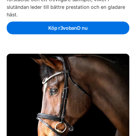
slutändan leder till bättre prestation och en gladare
häst.
Köp r3vobanD nu