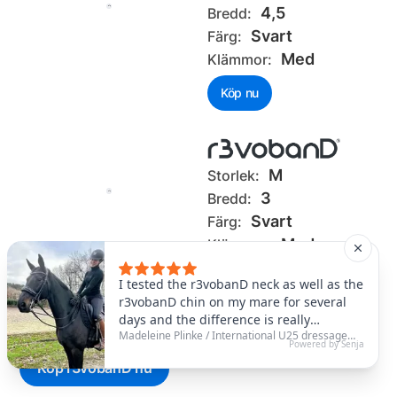
4,5
Bredd:
Svart
Färg:
Med
Klämmor:
Köp nu
M
Storlek:
3
Bredd:
Svart
Färg:
Med
Klämmor:
Köp nu
Köp r3vobanD nu