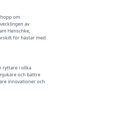
r hopp om
tvecklingen av
riam Henschke,
rskilt för hästar med
ryttare i olika
 mjukare och bättre
gare innovationer och