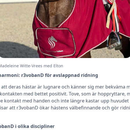
Madeleine Witte-Vrees med Elton
harmoni: r3vobanD för avslappnad ridning
 att deras hästar är lugnare och känner sig mer bekväma m
 kontakten med bettet positivit. Tove, som är hoppryttare, 
re kontakt med handen och inte längre kastar upp huvudet
isar att r3vobanD ökar hästens välbefinnande och gör rid
vobanD i olika discipliner