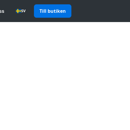
Till butiken
ss
SV