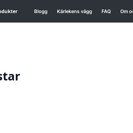
odukter
Blogg
Kärlekens vägg
FAQ
Om o
star