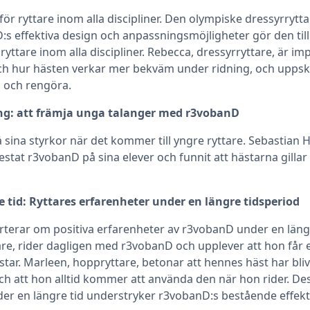
ör ryttare inom alla discipliner. Den olympiske dressyrrytt
:s effektiva design och anpassningsmöjligheter gör den til
 ryttare inom alla discipliner. Rebecca, dressyrryttare, är i
ch hur hästen verkar mer bekväm under ridning, och uppsk
a och rengöra.
tning: att främja unga talanger med r3vobanD
sina styrkor när det kommer till yngre ryttare. Sebastian 
estat r3vobanD på sina elever och funnit att hästarna gilla
e tid: Ryttares erfarenheter under en längre tidsperiod
terar om positiva erfarenheter av r3vobanD under en längr
re, rider dagligen med r3vobanD och upplever att hon får 
tar. Marleen, hoppryttare, betonar att hennes häst har bli
 att hon alltid kommer att använda den när hon rider. De
r en längre tid understryker r3vobanD:s bestående effekti