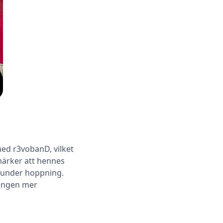
ed r3vobanD, vilket
märker att hennes
 under hoppning.
ningen mer