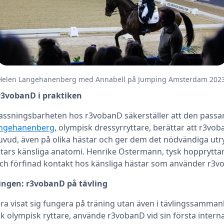
Helen Langehanenberg med Annabell på Jumping Amsterdam 202
r3vobanD i praktiken
ssningsbarheten hos r3vobanD säkerställer att den passar
angehanenberg
, olympisk dressyrryttare, berättar att r3vo
 huvud, även på olika hästar och ger dem det nödvändiga u
ars känsliga anatomi. Henrike Ostermann, tysk hoppryttar
ch förfinad kontakt hos känsliga hästar som använder r3v
ingen: r3vobanD på tävling
ra visat sig fungera på träning utan även i tävlingssamma
k olympisk ryttare, använde r3vobanD vid sin första interna