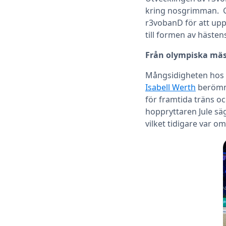
kring nosgrimman. Ge
r3vobanD för att upp
till formen av hästen
Från olympiska mäs
Mångsidigheten hos 
Isabell Werth
berömme
för framtida träns o
hoppryttaren Jule säg
vilket tidigare var om