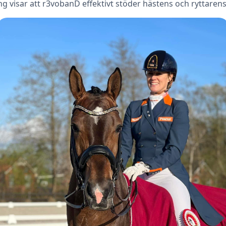
 visar att r3vobanD effektivt stöder hästens och ryttarens