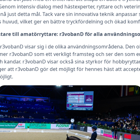
nom intensiv dialog med hästexperter, ryttare och veteri
nå just detta mål. Tack vare sin innovativa teknik anpassar
s huvud, vilket ger en bättre tryckfördelning och ökad komf
tare till amatörryttare: r3vobanD för alla användning
r3vobanD visar sig i de olika användningsområdena. Den 
r r3vobanD som ett verkligt framsteg och ser den som en 
ch kandar. r3vobanD visar också sina styrkor för hobbyrytta
er att r3vobanD gör det möjligt för hennes häst att accepte
öjligt.