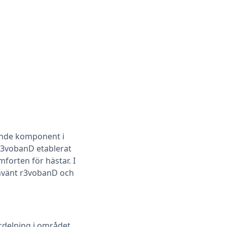
ande komponent i
 r3vobanD etablerat
orten för hästar. I
använt r3vobanD och
rdelning i området