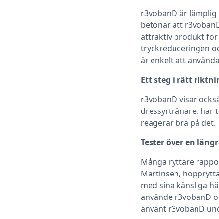
r3vobanD är lämplig f
betonar att r3vobanD
attraktiv produkt för
tryckreduceringen o
är enkelt att använd
Ett steg i rätt rik
r3vobanD visar också 
dressyrtränare, har t
reagerar bra på det.
Tester över en längr
Många ryttare rappor
Martinsen, hopprytta
med sina känsliga häs
använde r3vobanD och
använt r3vobanD unde