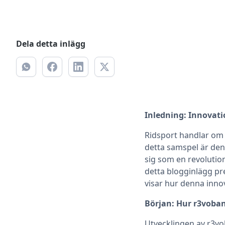
Dela detta inlägg
Inledning: Innovat
Ridsport handlar om 
detta samspel är den
sig som en revolutio
detta blogginlägg pr
visar hur denna inno
Början: Hur r3voba
Utvecklingen av r3vo