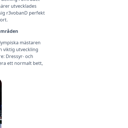
närer utvecklades
 sig r3vobanD perfekt
ort.
sområden
olympiska mästaren
viktig utveckling
re: Dressyr- och
ra ett normalt bett,