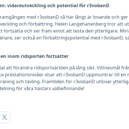
den: vidareutveckling och potential för r3vobanD
framgången med r3vobanD så här långt är lovande och ge
tveckling och förbättring. Helen Langehanenberg tror att u
fortsätta och ser fram emot att testa den ytterligare. Mi
ränare, ser också en förbättringspotential med r3vobanD, sä
nen inom ridsporten fortsätter
l att förändra ridsportvärlden på lång sikt. Vittnesmål från 
ika prestationsnivåer visar att r3vobanD uppmuntrar till en
räning och tävling. Framtiden för r3vobanD utlovar ytterli
delning för våra hästars välbefinnande!