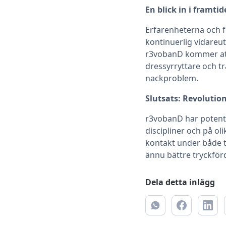
En blick in i framti
Erfarenheterna och 
kontinuerlig vidareu
r3vobanD kommer att 
dressyrryttare och t
nackproblem.
Slutsats: Revolutio
r3vobanD har potentia
discipliner och på ol
kontakt under både t
ännu bättre tryckför
Dela detta inlägg