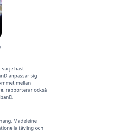
3
 varje häst
banD anpassar sig
trymmet mellan
e, rapporterar också
obanD.
nhang. Madeleine
tionella tävling och