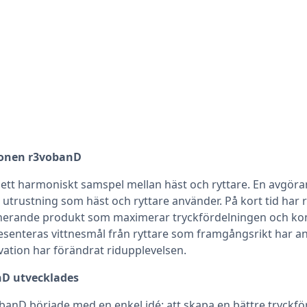
ionen r3vobanD
ett harmoniskt samspel mellan häst och ryttare. En avgör
 utrustning som häst och ryttare använder. På kort tid har
nerande produkt som maximerar tryckfördelningen och komf
esenteras vittnesmål från ryttare som framgångsrikt har 
vation har förändrat ridupplevelsen.
nD utvecklades
banD började med en enkel idé: att skapa en bättre tryckfö