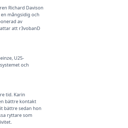
aren Richard Davison
l en mångsidig och
mponerad av
attar att r3vobanD
Heinze, U25-
r systemet och
e tid. Karin
en bättre kontakt
vit bättre sedan hon
ssa ryttare som
vitet.