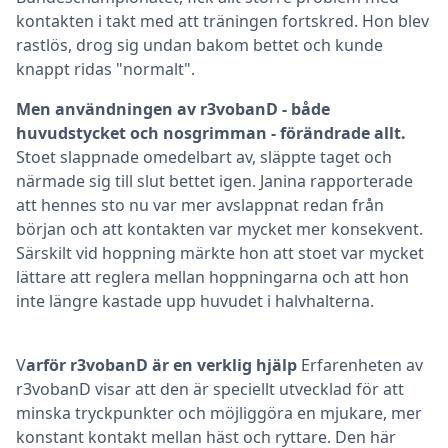
kontakten i takt med att träningen fortskred. Hon blev
rastlös, drog sig undan bakom bettet och kunde
knappt ridas "normalt".
Men användningen av r3vobanD - både
huvudstycket och nosgrimman - förändrade allt.
Stoet slappnade omedelbart av, släppte taget och
närmade sig till slut bettet igen. Janina rapporterade
att hennes sto nu var mer avslappnat redan från
början och att kontakten var mycket mer konsekvent.
Särskilt vid hoppning märkte hon att stoet var mycket
lättare att reglera mellan hoppningarna och att hon
inte längre kastade upp huvudet i halvhalterna.
V
arför r3vobanD är en verklig hjälp
Erfarenheten av
r3vobanD visar att den är speciellt utvecklad för att
minska tryckpunkter och möjliggöra en mjukare, mer
konstant kontakt mellan häst och ryttare. Den här