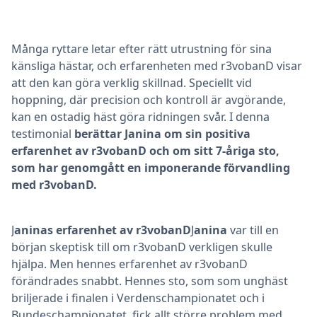
Många ryttare letar efter rätt utrustning för sina
känsliga hästar, och erfarenheten med r3vobanD visar
att den kan göra verklig skillnad. Speciellt vid
hoppning, där precision och kontroll är avgörande,
kan en ostadig häst göra ridningen svår. I denna
testimonial
berättar Janina om sin positiva
erfarenhet av r3vobanD och om sitt 7-åriga sto,
som har genomgått en imponerande förvandling
med r3vobanD.
J
aninas erfarenhet av r3vobanD
J
anina
var till en
början skeptisk till om r3vobanD verkligen skulle
hjälpa. Men hennes erfarenhet av r3vobanD
förändrades snabbt. Hennes sto, som som unghäst
briljerade i finalen i Verdenschampionatet och i
Bundeschampionatet, fick allt större problem med