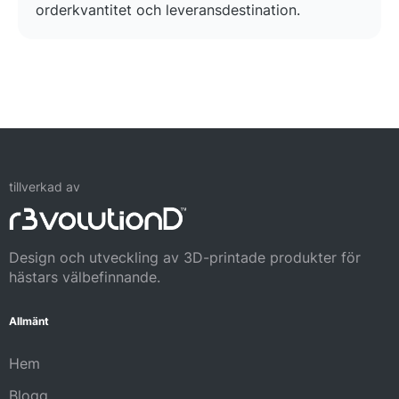
orderkvantitet och leveransdestination.
tillverkad av
Design och utveckling av 3D-printade produkter för
hästars välbefinnande.
Allmänt
Hem
Blogg