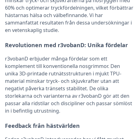
minskar tryck- och skjuvkrafterna på nosryggen med
60% och optimerar tryckfördelningen, vilket förbättrar
hästarnas hälsa och välbefinnande. Vi har
sammanfattat resultaten från dessa undersökningar i
en vetenskaplig studie.
Revolutionen med r3vobanD: Unika fördelar
r3vobanD erbjuder många fördelar som ett
komplement till konventionella nosgrimmor. Den
unika 3D-printade rutnätsstrukturen i mjukt TPU-
material minskar tryck- och skjuvkrafter utan att
negativt påverka tränsets stabilitet. De olika
storlekarna och varianterna av r3vobanD gör att den
passar alla ridstilar och discipliner och passar sömlöst
in i befintlig utrustning.
Feedback från hästvärlden