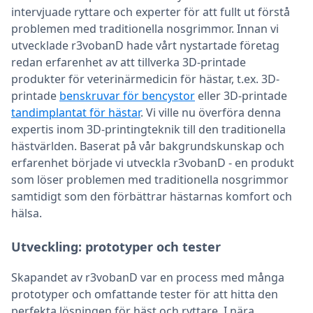
intervjuade ryttare och experter för att fullt ut förstå
problemen med traditionella nosgrimmor. Innan vi
utvecklade r3vobanD hade vårt nystartade företag
redan erfarenhet av att tillverka 3D-printade
produkter för veterinärmedicin för hästar, t.ex. 3D-
printade
benskruvar för bencystor
eller 3D-printade
tandimplantat för hästar
. Vi ville nu överföra denna
expertis inom 3D-printingteknik till den traditionella
hästvärlden. Baserat på vår bakgrundskunskap och
erfarenhet började vi utveckla r3vobanD - en produkt
som löser problemen med traditionella nosgrimmor
samtidigt som den förbättrar hästarnas komfort och
hälsa.
Utveckling: prototyper och tester
Skapandet av r3vobanD var en process med många
prototyper och omfattande tester för att hitta den
perfekta lösningen för häst och ryttare. I nära