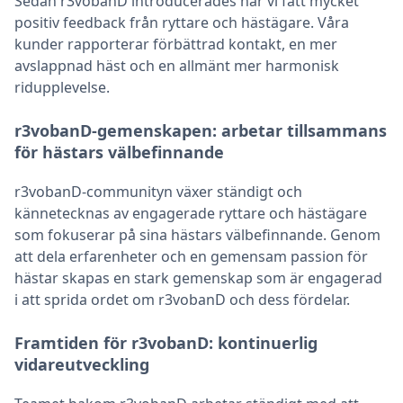
Sedan r3vobanD introducerades har vi fått mycket
positiv feedback från ryttare och hästägare. Våra
kunder rapporterar förbättrad kontakt, en mer
avslappnad häst och en allmänt mer harmonisk
ridupplevelse.
r3vobanD-gemenskapen: arbetar tillsammans
för hästars välbefinnande
r3vobanD-communityn växer ständigt och
kännetecknas av engagerade ryttare och hästägare
som fokuserar på sina hästars välbefinnande. Genom
att dela erfarenheter och en gemensam passion för
hästar skapas en stark gemenskap som är engagerad
i att sprida ordet om r3vobanD och dess fördelar.
Framtiden för r3vobanD: kontinuerlig
vidareutveckling