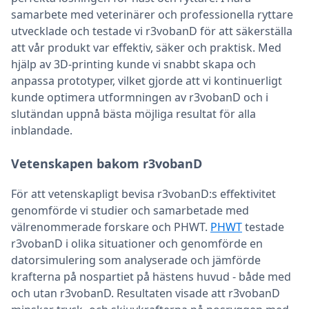
samarbete med veterinärer och professionella ryttare
utvecklade och testade vi r3vobanD för att säkerställa
att vår produkt var effektiv, säker och praktisk. Med
hjälp av 3D-printing kunde vi snabbt skapa och
anpassa prototyper, vilket gjorde att vi kontinuerligt
kunde optimera utformningen av r3vobanD och i
slutändan uppnå bästa möjliga resultat för alla
inblandade.
Vetenskapen bakom r3vobanD
För att vetenskapligt bevisa r3vobanD:s effektivitet
genomförde vi studier och samarbetade med
välrenommerade forskare och PHWT.
PHWT
testade
r3vobanD i olika situationer och genomförde en
datorsimulering som analyserade och jämförde
krafterna på nospartiet på hästens huvud - både med
och utan r3vobanD. Resultaten visade att r3vobanD