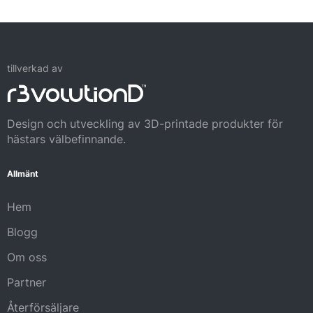
tillverkad av
Design och utveckling av 3D-printade produkter för
hästars välbefinnande.
Allmänt
Hem
Blogg
Om oss
Partner
Återförsäljare